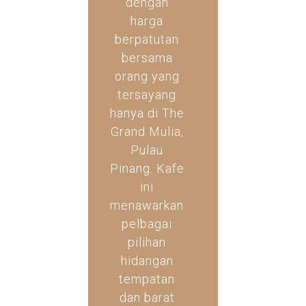
dengan
harga
berpatutan
bersama
orang yang
tersayang
hanya di The
Grand Mulia,
Pulau
Pinang. Kafe
ini
menawarkan
pelbagai
pilihan
hidangan
tempatan
dan barat