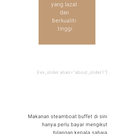
yang lazat
dan
berkualiti
tinggi.
[rev_slider alias=”about_slider1″]
Makanan steamboat buffet di sini
hanya perlu bayar mengikut
bilangan kepala sahaja.