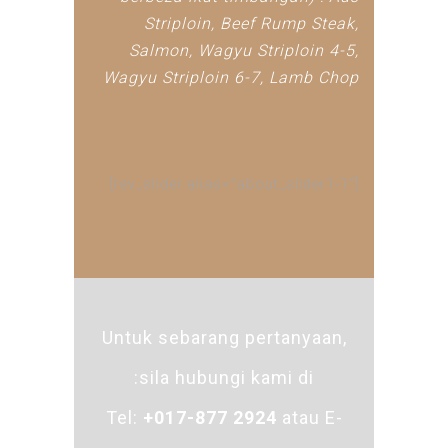
Striploin, Beef Rump Steak,
Salmon, Wagyu Striploin 4-5,
Wagyu Striploin 6-7, Lamb Chop
[rev_slider alias=”about_slider1-1″]
Untuk sebarang pertanyaan,
sila hubungi kami di:
Tel:
+017-877 2924
atau E-