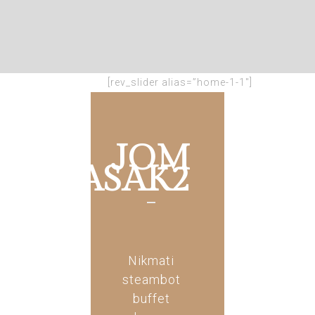
[rev_slider alias=”home-1-1″]
JOM
MASAK2
Nikmati
steambot
buffet