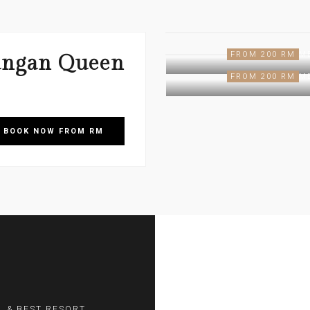
FROM 200 RM
M
angan Queen
FROM 200 RM
M
BOOK
NOW
FROM RM
L & BEST RESORT