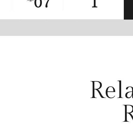
07
1
adhan
Kafe
Fasiliti
Kenali Kami
U
Rel
R