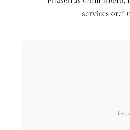
Phasellus enim libero, 
services orci