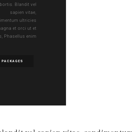
bortis. Blandit vel
sapien vitae,
imentum ultricies
agna et orci ut et
is, Phasellus enim
L PACKAGES