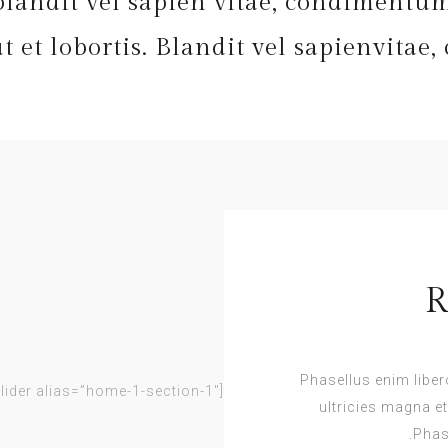
blandit vel sapien vitae, condimentum
 ut et lobortis. Blandit vel sapienvita
R
Phasellus enim liber
[rev_slider alias=”home-1-section-1″]
ultricies magna et
Phase