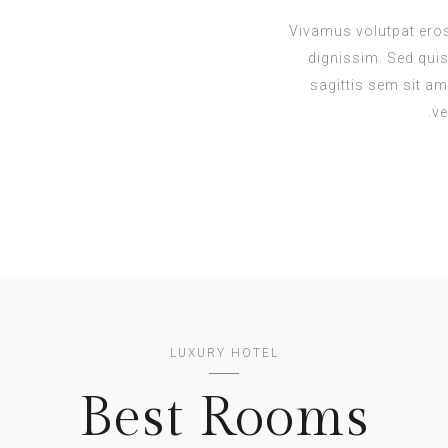
Vivamus volutpat eros 
dignissim. Sed quis 
sagittis sem sit am
ve
LUXURY HOTEL
Best Rooms