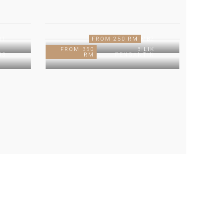
B1
FROM 250 RM
MB2
FROM 350
BILIK
B3
RM
PENGANTIN