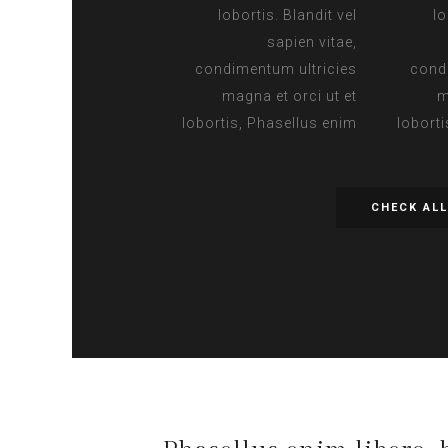
lobortis. Blandit vel
lo
sapien vitae,
condimentum ultricies
cond
magna et orci ut et
m
lobortis, Phasellus enim
lobort
CHECK AL