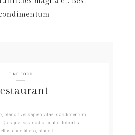
ultricies magna et. Best
e, condimentum
FINE FOOD
estaurant
o, blandit vel sapien vitae, condimentum
. Quisque euismod orci ut et lobortis.
llus enim libero, blandit.