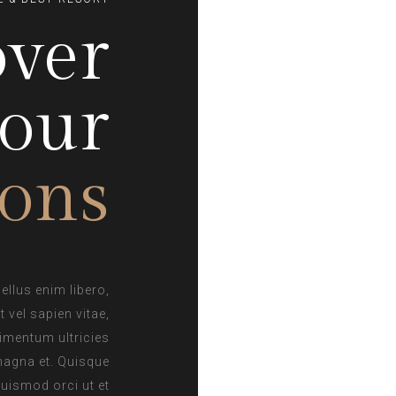
over
our
ions
ellus enim libero,
t vel sapien vitae,
imentum ultricies
agna et. Quisque
euismod orci ut et