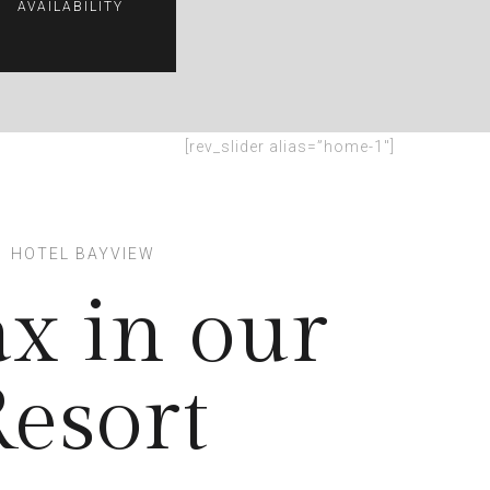
tama
[rev_slider alias=”home-1″]
HOTEL BAYVIEW
ax in our
esort