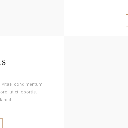
ns
en vitae, condimentum
rci ut et lobortis.
andit.