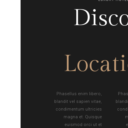
Disc
Locat
Phasellus enim libero,
Phas
blandit vel sapien vitae,
blandi
condimentum ultricies
cond
magna et. Quisque
m
euismod orci ut et