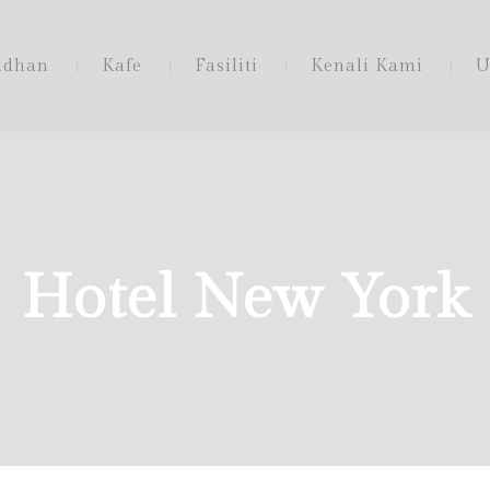
adhan
Kafe
Fasiliti
Kenali Kami
U
Hotel New York