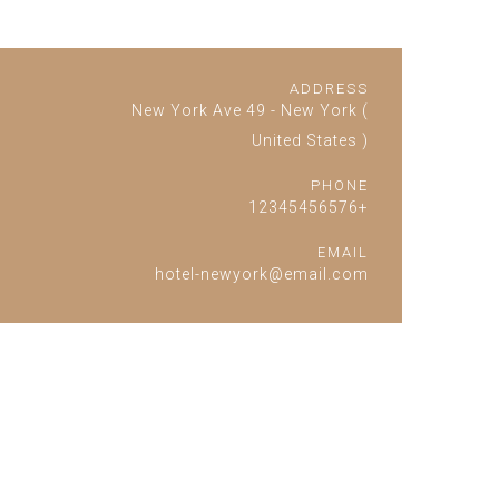
ADDRESS
New York Ave 49 - New York (
United States )
PHONE
+12345456576
EMAIL
hotel-newyork@email.com